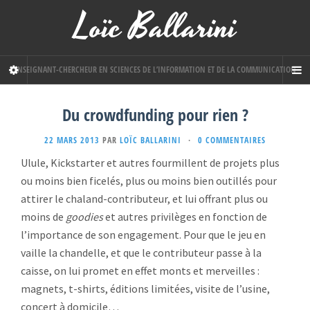
Loïc Ballarini
ENSEIGNANT-CHERCHEUR EN SCIENCES DE L’INFORMATION ET DE LA COMMUNICATION
Du crowdfunding pour rien ?
22 MARS 2013
PAR
LOÏC BALLARINI
·
0 COMMENTAIRES
Ulule, Kickstarter et autres fourmillent de projets plus
ou moins bien ficelés, plus ou moins bien outillés pour
attirer le chaland-contributeur, et lui offrant plus ou
moins de
goodies
et autres privilèges en fonction de
l’importance de son engagement. Pour que le jeu en
vaille la chandelle, et que le contributeur passe à la
caisse, on lui promet en effet monts et merveilles :
magnets, t-shirts, éditions limitées, visite de l’usine,
concert à domicile…