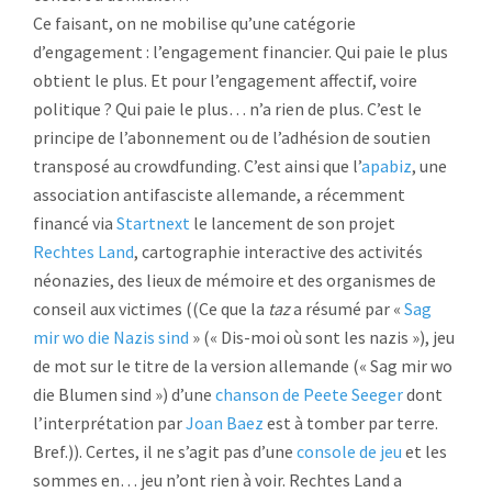
Ce faisant, on ne mobilise qu’une catégorie
d’engagement : l’engagement financier. Qui paie le plus
obtient le plus. Et pour l’engagement affectif, voire
politique ? Qui paie le plus… n’a rien de plus. C’est le
principe de l’abonnement ou de l’adhésion de soutien
transposé au crowdfunding. C’est ainsi que l’
apabiz
, une
association antifasciste allemande, a récemment
financé via
Startnext
le lancement de son projet
Rechtes Land
, cartographie interactive des activités
néonazies, des lieux de mémoire et des organismes de
conseil aux victimes ((Ce que la
taz
a résumé par «
Sag
mir wo die Nazis sind
» (« Dis-moi où sont les nazis »), jeu
de mot sur le titre de la version allemande (« Sag mir wo
die Blumen sind ») d’une
chanson de Peete Seeger
dont
l’interprétation par
Joan Baez
est à tomber par terre.
Bref.)). Certes, il ne s’agit pas d’une
console de jeu
et les
sommes en… jeu n’ont rien à voir. Rechtes Land a