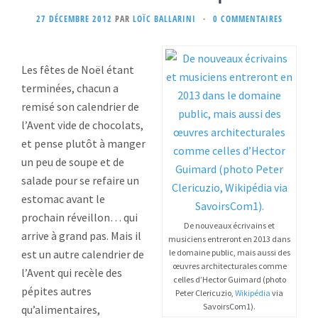
27 DÉCEMBRE 2012
PAR
LOÏC BALLARINI
·
0 COMMENTAIRES
Les fêtes de Noël étant
terminées, chacun a
remisé son calendrier de
l’Avent vide de chocolats,
et pense plutôt à manger
un peu de soupe et de
salade pour se refaire un
estomac avant le
prochain réveillon… qui
De nouveaux écrivains et
arrive à grand pas. Mais il
musiciens entreront en 2013 dans
est un autre calendrier de
le domaine public, mais aussi des
œuvres architecturales comme
l’Avent qui recèle des
celles d’Hector Guimard (photo
pépites autres
Peter Clericuzio,
Wikipédia
via
SavoirsCom1).
qu’alimentaires,